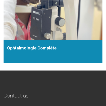
talmologie Complète
Rét
Contact us