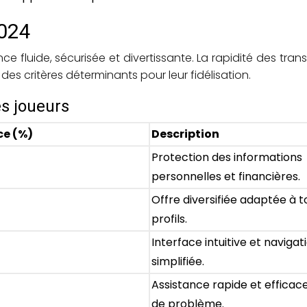
2024
e fluide, sécurisée et divertissante. La rapidité des trans
t des critères déterminants pour leur fidélisation.
es joueurs
e (%)
Description
Protection des informations
personnelles et financières.
Offre diversifiée adaptée à t
profils.
Interface intuitive et navigat
simplifiée.
Assistance rapide et efficac
de problème.