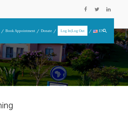
Book Appointment
Donate
Log In|Log Out
EN
ming