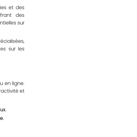
ies et des
ffrant des
tielles sur
écialisées,
es sur les
eu en ligne.
activité et
ux.
e.