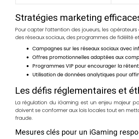
Stratégies marketing efficace
Pour capter l’attention des joueurs, les opérateur
des réseaux sociaux, des programmes de fidélité et
Campagnes sur les réseaux sociaux avec inf
Offres promotionnelles adaptées aux comp
Programmes VIP pour encourager la rétent
Utilisation de données analytiques pour affin
Les défis réglementaires et é
La régulation du iGaming est un enjeu majeur po
doivent se conformer aux lois locales tout en met
fraude.
Mesures clés pour un iGaming respo