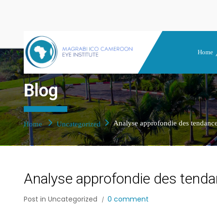
Home
Blog
Analyse approfondie des tendances
Home
Uncategorized
Analyse approfondie des tendan
Post in
Uncategorized
0 comment