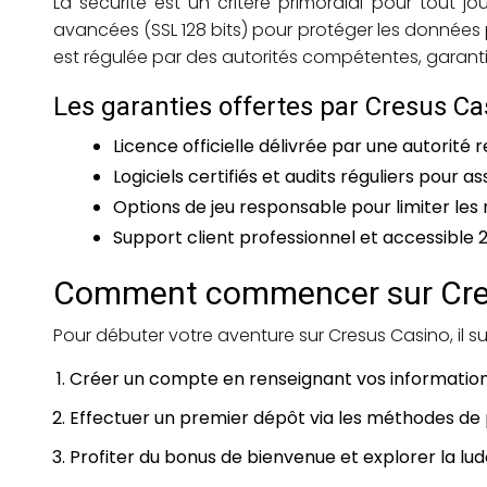
La sécurité est un critère primordial pour tout j
avancées (SSL 128 bits) pour protéger les données pe
est régulée par des autorités compétentes, garanti
Les garanties offertes par Cresus Ca
Licence officielle délivrée par une autorité 
Logiciels certifiés et audits réguliers pour as
Options de jeu responsable pour limiter les r
Support client professionnel et accessible 
Comment commencer sur Cre
Pour débuter votre aventure sur Cresus Casino, il su
Créer un compte en renseignant vos information
Effectuer un premier dépôt via les méthodes de
Profiter du bonus de bienvenue et explorer la lu