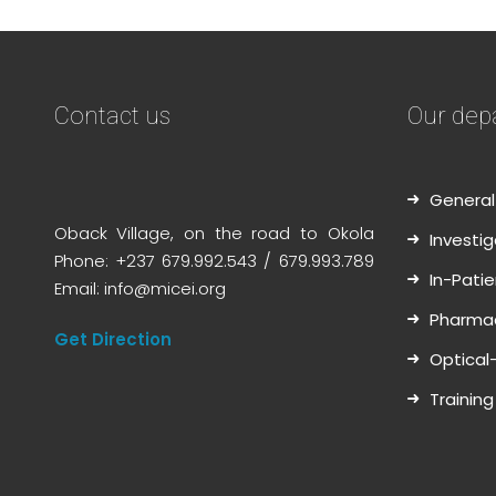
Contact us
Our dep
General
Oback Village, on the road to Okola
Investig
Phone: +237 679.992.543 / 679.993.789
In-Patie
Email: info@micei.org
Pharma
Get Direction
Optical
Training