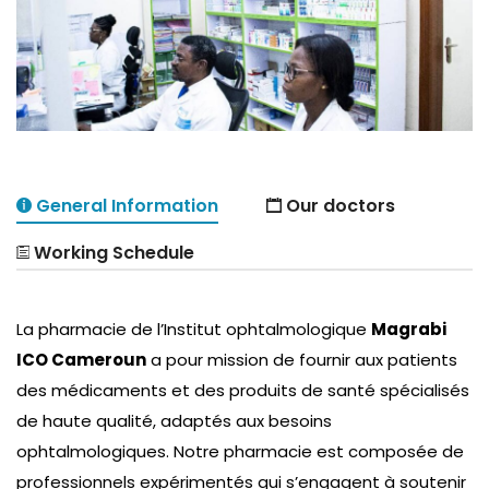
General Information
Our doctors
Working Schedule
La pharmacie de l’Institut ophtalmologique
Magrabi
Emade Ketchemen, MD
Warning
ICO Cameroun
: Attempt to read property "slug" on false in
a pour mission de fournir aux patients
/htdocs/wp-
des médicaments et des produits de santé spécialisés
Warning
: Attempt to read property "id" on
content/plugins/inmedical/themes/doctors_grid.php
de haute qualité, adaptés aux besoins
false in
/htdocs/wp-
on line
ophtalmologiques. Notre pharmacie est composée de
22
content/plugins/inmedical/themes/doctors_gri
professionnels expérimentés qui s’engagent à soutenir