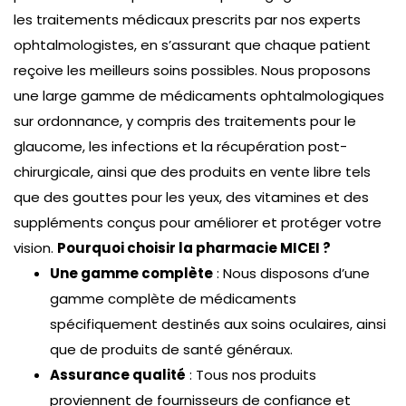
on line
56
les traitements médicaux prescrits par nos experts
ophtalmologistes, en s’assurant que chaque patient
Warning
: Attempt to read property "title" on
reçoive les meilleurs soins possibles. Nous proposons
false in
/htdocs/wp-
une large gamme de médicaments ophtalmologiques
content/plugins/inmedical/themes/doctors_gri
sur ordonnance, y compris des traitements pour le
on line
56
glaucome, les infections et la récupération post-
/
Ophtalmologie Générale
chirurgicale, ainsi que des produits en vente libre tels
Elle est ophtalmologue, spécialisée dans
que des gouttes pour les yeux, des vitamines et des
l’uvéite et les inflammations oculaires. Elle a
suppléments conçus pour améliorer et protéger votre
effectué son internat en ophtalmologie à
vision.
Pourquoi choisir la pharmacie MICEI ?
l’Université de…
Une gamme complète
: Nous disposons d’une
gamme complète de médicaments
Read more
spécifiquement destinés aux soins oculaires, ainsi
que de produits de santé généraux.
Assurance qualité
: Tous nos produits
proviennent de fournisseurs de confiance et