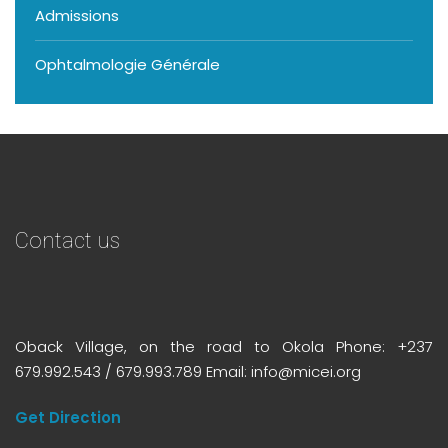
Admissions
In-Patient
/
Admission
/
Admissions
Le Dr Afetane, Directeur Médical, chef du ser
Ophtalmologie Générale
vice d’ophtalmologie pédiatrique et chef du
service d’orbite et d’oculoplastie, est ophtal…
Read more
Contact us
Oback Village, on the road to Okola Phone: +237
679.992.543 / 679.993.789 Email: info@micei.org
Get Direction