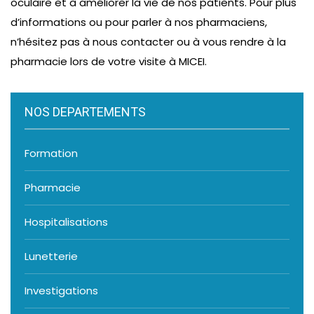
oculaire et à améliorer la vie de nos patients. Pour plus
d’informations ou pour parler à nos pharmaciens,
Read more
n’hésitez pas à nous contacter ou à vous rendre à la
pharmacie lors de votre visite à MICEI.
NOS DEPARTEMENTS
Formation
Pharmacie
Hospitalisations
Lunetterie
Investigations
Afetane Evina Ted G, MD