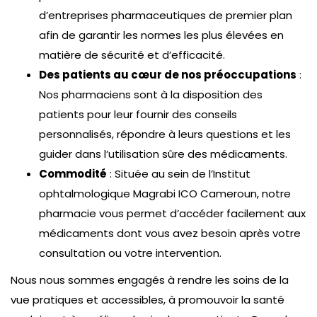
d’entreprises pharmaceutiques de premier plan
afin de garantir les normes les plus élevées en
matière de sécurité et d’efficacité.
Des patients au cœur de nos préoccupations
:
Nos pharmaciens sont à la disposition des
patients pour leur fournir des conseils
personnalisés, répondre à leurs questions et les
guider dans l’utilisation sûre des médicaments.
Commodité
: Située au sein de l’Institut
ophtalmologique Magrabi ICO Cameroun, notre
Henry E Nkumbe, MD
pharmacie vous permet d’accéder facilement aux
Hospitalisations
/
General Ophthalmology
/
médicaments dont vous avez besoin après votre
Investigations
/
Training
consultation ou votre intervention.
Nkumbe, directeur général de la MICEI et chef du
Nous nous sommes engagés à rendre les soins de la
département de la rétine, est un chirurgien
vue pratiques et accessibles, à promouvoir la santé
vitréo-rétinien et un ophtalmologiste…