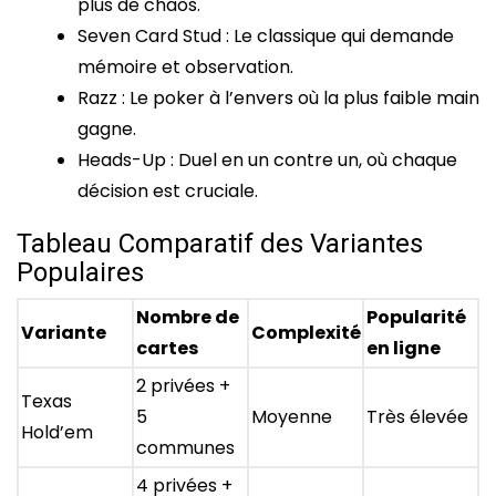
plus de chaos.
Seven Card Stud : Le classique qui demande
mémoire et observation.
Razz : Le poker à l’envers où la plus faible main
gagne.
Heads-Up : Duel en un contre un, où chaque
décision est cruciale.
Tableau Comparatif des Variantes
Populaires
Nombre de
Popularité
Variante
Complexité
cartes
en ligne
2 privées +
Texas
5
Moyenne
Très élevée
Hold’em
communes
4 privées +