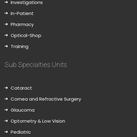
Investigations
In-Patient
Pharmacy
Optical-Shop
Training
Sub Specialties Units
Cataract
Cornea and Refractive Surgery
Glaucoma
Optometry & Low Vision
Pediatric