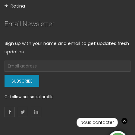
Retina
Email Newsletter
Sign up with your name and email to get updates fresh
updates.
SUBSCRIBE
Or follow our social profile
Nous contacter