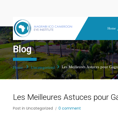
Home
Blog
Les Meilleures Astuces pour Gagn
Home
Uncategorized
Les Meilleures Astuces pour G
Post in
Uncategorized
0 comment