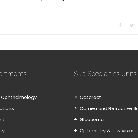
artments
Sub Specialties Units
 Ophthalmology
Cataract
ations
Cornea and Refractive S
nt
Glaucoma
cy
Optometry & Low Vision