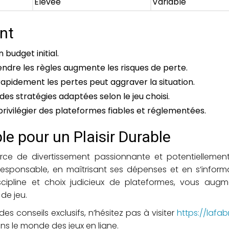
Élevée
Variable
nt
budget initial.
dre les règles augmente les risques de perte.
apidement les pertes peut aggraver la situation.
des stratégies adaptées selon le jeu choisi.
rivilégier des plateformes fiables et réglementées.
e pour un Plaisir Durable
rce de divertissement passionnante et potentiellement 
responsable, en maîtrisant ses dépenses et en s’informa
iscipline et choix judicieux de plateformes, vous aug
de jeu.
s conseils exclusifs, n’hésitez pas à visiter
https://lafab
ns le monde des jeux en ligne.