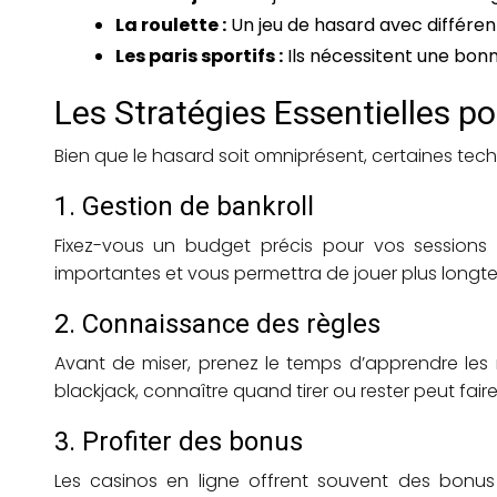
La roulette :
Un jeu de hasard avec différe
Les paris sportifs :
Ils nécessitent une bon
Les Stratégies Essentielles p
Bien que le hasard soit omniprésent, certaines tech
1. Gestion de bankroll
Fixez-vous un budget précis pour vos sessions 
importantes et vous permettra de jouer plus longt
2. Connaissance des règles
Avant de miser, prenez le temps d’apprendre les r
blackjack, connaître quand tirer ou rester peut fai
3. Profiter des bonus
Les casinos en ligne offrent souvent des bonus 