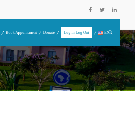
Book Appointment
Donate
Log In|Log Out
EN