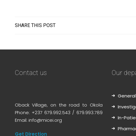
SHARE THIS POST
Contact us
Our dep
General
Oback Village, on the road to Okola
Investig
Phone: +237 679.992.543 / 679.993.789
In-Patie
Email: info@micei.org
Pharma
Get Direction