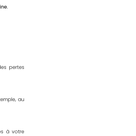
ine.
des pertes
xemple, au
es à votre