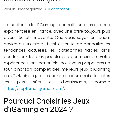
Post in
Uncategorized
0 comment
Le secteur de l’iGaming connaît une croissance
exponentielle en France, avec une offre toujours plus
diversifiée et innovante. Que vous soyez un joueur
novice ou un expert, il est essentiel de connaître les
tendances actuelles, les plateformes fiables, ainsi
que les jeux les plus populaires pour maximiser votre
expérience. Dans cet article, nous vous proposons un
tour d’horizon complet des meilleurs jeux d’iGaming
en 2024, ainsi que des conseils pour choisir les sites
les plus sûrs et divertissants, comme
https://septeme-games.com/
.
Pourquoi Choisir les Jeux
d’iGaming en 2024 ?