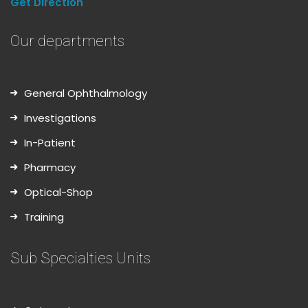
Get Direction
Our departments
General Ophthalmology
Investigations
In-Patient
Pharmacy
Optical-Shop
Training
Sub Specialties Units