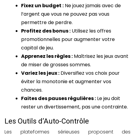
Fixez un budget :
Ne jouez jamais avec de
l’argent que vous ne pouvez pas vous
permettre de perdre.
Profitez des bonus :
Utilisez les offres
promotionnelles pour augmenter votre
capital de jeu.
Apprenez les règles :
Maîtrisez les jeux avant
de miser de grosses sommes.
Variez les jeux :
Diversifiez vos choix pour
éviter la monotonie et augmenter vos
chances.
Faites des pauses régulières :
Le jeu doit
rester un divertissement, pas une contrainte.
Les Outils d’Auto-Contrôle
Les plateformes sérieuses proposent des