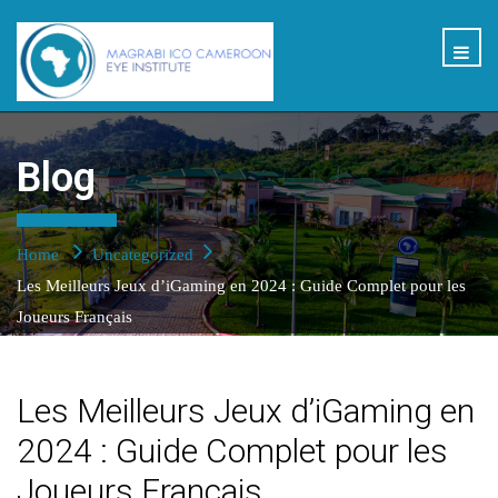
Blog
Home
Uncategorized
Les Meilleurs Jeux d’iGaming en 2024 : Guide Complet pour les
Joueurs Français
Les Meilleurs Jeux d’iGaming en
2024 : Guide Complet pour les
Joueurs Français